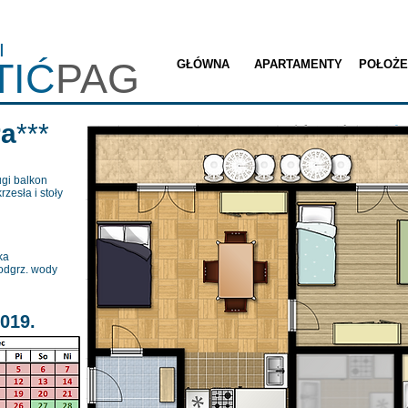
I
TIĆ
PAG
GŁÓWNA
APARTAMENTY
POŁOŻE
ra
***
i balkon
zesła i stoły
ka
dgrz. wody
019.