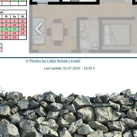
© Photos by Lidija Novak Levatić
Last update: 01.07.2019. - 15:02 h​