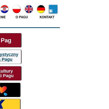
NIE
O PAGU
KONTAKT
 Pag
rystyczny
a Pagu
ultury
ji Pagu