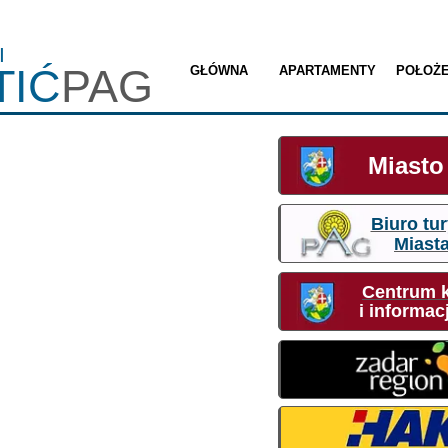
I
TIĆ
PAG
GŁÓWNA
APARTAMENTY
POŁOŻE
Miasto
Biuro tu
Miast
Centrum k
i informac